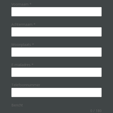
Voornaam
*
Achterrnaam
*
Woonplaats
*
E-mailadres
*
Telefoonnummer
Bericht
0 / 180