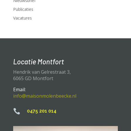
Nieuwsbrief
Publicaties
Vacatures
Locatie Montfort
Hendrik van Gelrestraat 3,
6065 GD Montfort
Email:
info@maisonmolenbeecke.nl

0475 201 014