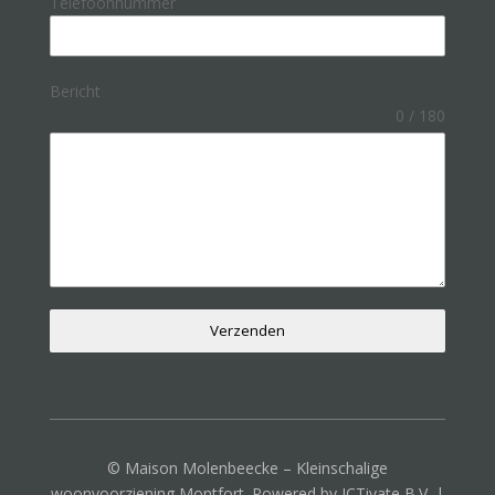
Telefoonnummer
Bericht
0 / 180
Verzenden
© Maison Molenbeecke – Kleinschalige
woonvoorziening Montfort. Powered by ICTivate B.V. |