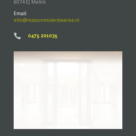
6074 EJ Melick
Email:
info@maisonmolenbeecke.nl

0475 201035