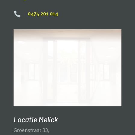

0475 201 014
Locatie Melick
Groenstraat 33,