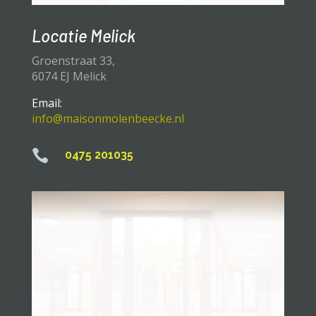
Locatie Melick
Groenstraat 33,
6074 EJ Melick
Email:
info@maisonmolenbeecke.nl

0475 201035