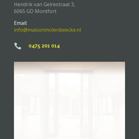
Hendrik van Gelrestraat 3,
6065 GD Montfort
Email:
info@maisonmolenbeecke.nl

0475 201 014