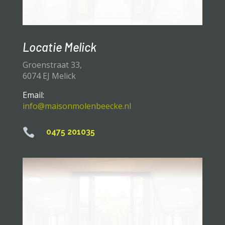
Locatie Melick
Groenstraat 33,
6074 EJ Melick
Email:
info@maisonmolenbeecke.nl

0475 201035