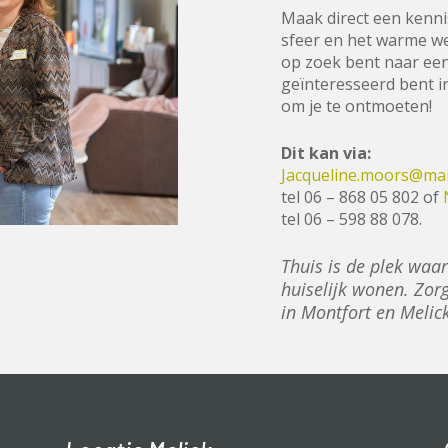
Maak direct een kenn
sfeer en het warme we
op zoek bent naar ee
geïnteresseerd bent in
om je te ontmoeten!
Dit kan via:
Jacqueline.moors@ma
tel 06 – 868 05 802 of
tel 06 – 598 88 078.
Thuis is de plek waar
huiselijk wonen. Zo
in Montfort en Meli