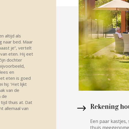
 altijd als
eg naar bed. Maar
aast je”, vertelt
van eten. Hij eet
Zijn dochter
 bijvoorbeeld,
lees en
et eten is goed
hij: ‘Het lijkt
aak van de
n de
ijd thuis at. Dat
Rekening hou
mt allemaal van
Een paar kastjes, 
thuis meegenomen.