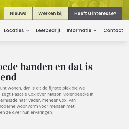
Nieuws
Werken bij
Heeft u interesse?
Locaties
Leerbedrijf
Informatie
Contact
goede handen en dat is
lend
kunt wonen, dan is dit de fijnste plek die we
 zegt Pascale Cox over Maison Molenbeecke in
verhuisde haar vader, meneer Cox, van
 moderne woonvorm voor mensen met
en ze over hun ervaringen.