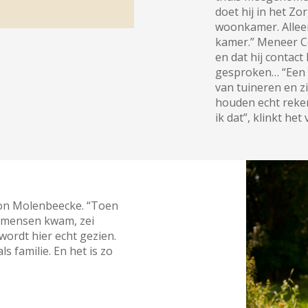
doet hij in het Zo
woonkamer. Alleen 
kamer.” Meneer Cox
en dat hij contact
gesproken… “Een 
van tuineren en zi
houden echt reken
ik dat”, klinkt het
ison Molenbeecke. “Toen
e mensen kwam, zei
e wordt hier echt gezien.
s familie. En het is zo