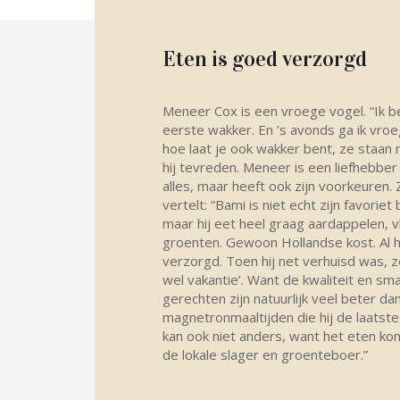
Eten is goed verzorgd
Meneer Cox is een vroege vogel. “Ik ben
eerste wakker. En ’s avonds ga ik vro
hoe laat je ook wakker bent, ze staan n
hij tevreden. Meneer is een liefhebber 
alles, maar heeft ook zijn voorkeuren. 
vertelt: “Bami is niet echt zijn favoriet
maar hij eet heel graag aardappelen, v
groenten. Gewoon Hollandse kost. Al h
verzorgd. Toen hij net verhuisd was, zei 
wel vakantie’. Want de kwaliteit en sm
gerechten zijn natuurlijk veel beter da
magnetronmaaltijden die hij de laatste t
kan ook niet anders, want het eten ko
de lokale slager en groenteboer.”