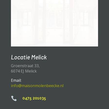
Locatie Melick
Groenstraat 33,
6074 EJ Melick
Email:
info@maisonmolenbeecke.nl

0475 201035