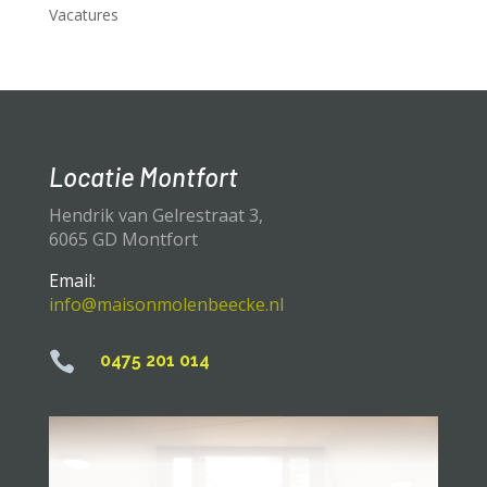
Vacatures
Locatie Montfort
Hendrik van Gelrestraat 3,
6065 GD Montfort
Email:
info@maisonmolenbeecke.nl

0475 201 014