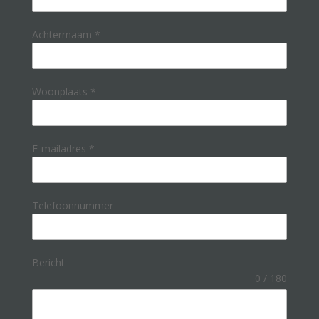
Achterrnaam
*
Woonplaats
*
E-mailadres
*
Telefoonnummer
Bericht
0 / 180