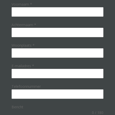
Voornaam
*
Achterrnaam
*
Woonplaats
*
E-mailadres
*
Telefoonnummer
Bericht
0 / 180