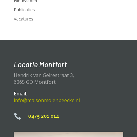
Nieuwsbrief
Publicaties
Vacatures
Locatie Montfort
Hendrik van Gelrestraat 3,
6065 GD Montfort
Email:
info@maisonmolenbeecke.nl

0475 201 014