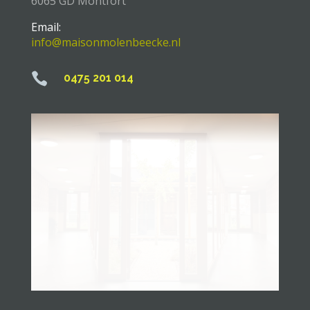
6065 GD Montfort
Email:
info@maisonmolenbeecke.nl

0475 201 014