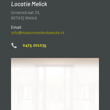
Locatie Melick
Groenstraat 33,
6074 EJ Melick
Email:
info@maisonmolenbeecke.nl

0475 201035