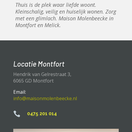
Thuis is de plek waar liefde woont.
Kleinschalig, veilig en huiselijk wonen. Zorg
met een glimlach. Maison Molenbeecke in
Montfort en Melick.
Locatie Montfort
Hendrik van Gelrestraat 3,
6065 GD Montfort
Email:
info@maisonmolenbeecke.nl

0475 201 014