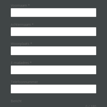
Voornaam
*
Achterrnaam
*
Woonplaats
*
E-mailadres
*
Telefoonnummer
Bericht
0 / 180