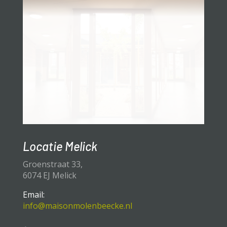
Locatie Melick
Groenstraat 33,
6074 EJ Melick
Email:
info@maisonmolenbeecke.nl