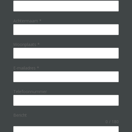
Achterrnaam
*
Woonplaats
*
E-mailadres
*
Telefoonnummer
Bericht
0 / 180