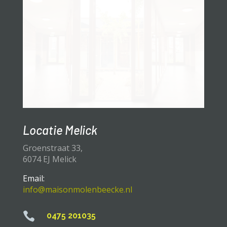
Locatie Melick
Groenstraat 33,
6074 EJ Melick
Email:
info@maisonmolenbeecke.nl

0475 201035